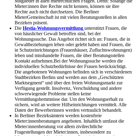
Mitglieder in allen mietrechtlichen Fragen. Denn: Solange die
Mieter:innen ihre Rechte nicht kennen, können sie ihre
Rechte auch nicht durchsetzen. Die Berliner
MieterGemeinschaft ist mit vielen Beratungsstellen in allen
Bezirken präsent.
Die
Hestia-Wohnungsvermittlung
unterstützt Frauen, die
von häuslicher Gewalt betroffen sind, bei der
Wohnungssuche. Das Angebot richtet sich an: Frauen, die in
Gewaltbeziehungen leben oder gelebt haben und Frauen, die
in Schutzeinrichtungen (Frauenhäuser, Zufluchtswohnungen)
leben und misshandelte Frauen, die über Beratungsstellen
Kontakt aufnehmen.Bei der Wohnungssuche werden die
individuellen Schutzbedürfnisse der Frauen berücksichtigt.
Die angebotenen Wohnungen befinden sich in verschiedenen
Stadtbezirken Berlins und werden aus dem „Geschützten
Marktsegment“ und über den freien Wohnungsmarkt zur
Verfügung gestellt. Insolvenz, Verschuldung und andere
schwerwiegende Probleme stellen keine
Vermittlungshemmnisse dar. Um den Wohnungserhalt zu
sichern, wird an weitere Hilfseinrichtungen vermittelt. Alle
Daten der Bewerberinnen werden vertraulich behandelt.
In Berliner Bezirksämtern werden kostenfreie
Mieter:innenberatungen angeboten. Inhaltlich umfasst die
Mieter:innenberatung vor allem zivilrechtliche
Fragestellungen der Mieter:innen, insbesondere zu