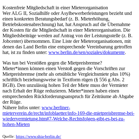
Kostenfreie Mitgliedschaft in einer Mieterorganisation
Wer ALG II, Sozialhilfe oder Asylbewerberleistungen bezieht und
einen konkreten Beratungsbedarf (z. B. Mieterhöhung,
Betriebskostenabrechnung) hat, hat Anspruch auf die Übernahme
der Kosten für die Mitgliedschaft in einer Mieterorganisation. Die
Mitgliedsbeiträge werden auf Antrag von der Leistungsstelle (z. B.
Jobcenter) übernommen. Eine Liste der Mieterorganisationen, mit
denen das Land Berlin eine entsprechende Vereinbarung getroffen
hat, ist zu finden unter:
www.berlin.de/sen/soziales/dokumente
.
Was tun bei Verstößen gegen die Mietpreisbremse?
Mieter*innen können einen Verstoß gegen die Vorschriften zur
Mietpreisbremse (mehr als ortsübliche Vergleichsmiete plus 10%)
schriftlich beziehungsweise in Textform rügen (§ 556 g Abs. 2
BGB). Den unzulässig hohen Teil der Miete muss der Vermieter
nach Erhalt der Rüge reduzieren. Mieter*innen haben einen
entsprechenden Rückforderungsanspruch für Zeiträume ab Abgabe
der Rüge.
Nähere Infos unter:
www.berliner-
mieterverein.de/recht/infoblaetter/info-169-die-mietpreisbremse-bei-
wiedervermietung.htm#7-Welche-Rechtsfolgen-gibt-es-bei-zu-
hohen-Mieten
Quelle:
https://www.shia-berlin.de/