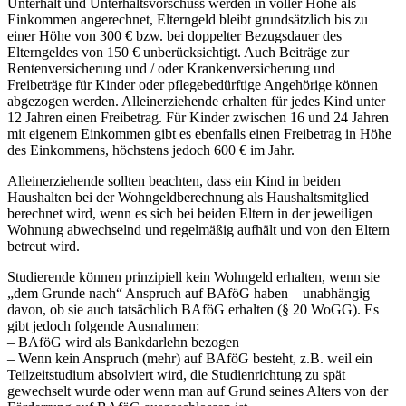
Unterhalt und Unterhaltsvorschuss werden in voller Höhe als
Einkommen angerechnet, Elterngeld bleibt grundsätzlich bis zu
einer Höhe von 300 € bzw. bei doppelter Bezugsdauer des
Elterngeldes von 150 € unberücksichtigt. Auch Beiträge zur
Rentenversicherung und / oder Krankenversicherung und
Freibeträge für Kinder oder pflegebedürftige Angehörige können
abgezogen werden. Alleinerziehende erhalten für jedes Kind unter
12 Jahren einen Freibetrag. Für Kinder zwischen 16 und 24 Jahren
mit eigenem Einkommen gibt es ebenfalls einen Freibetrag in Höhe
des Einkommens, höchstens jedoch 600 € im Jahr.
Alleinerziehende sollten beachten, dass ein Kind in beiden
Haushalten bei der Wohngeldberechnung als Haushaltsmitglied
berechnet wird, wenn es sich bei beiden Eltern in der jeweiligen
Wohnung abwechselnd und regelmäßig aufhält und von den Eltern
betreut wird.
Studierende können prinzipiell kein Wohngeld erhalten, wenn sie
„dem Grunde nach“ Anspruch auf BAföG haben – unabhängig
davon, ob sie auch tatsächlich BAföG erhalten (§ 20 WoGG). Es
gibt jedoch folgende Ausnahmen:
– BAföG wird als Bankdarlehn bezogen
– Wenn kein Anspruch (mehr) auf BAföG besteht, z.B. weil ein
Teilzeitstudium absolviert wird, die Studienrichtung zu spät
gewechselt wurde oder wenn man auf Grund seines Alters von der