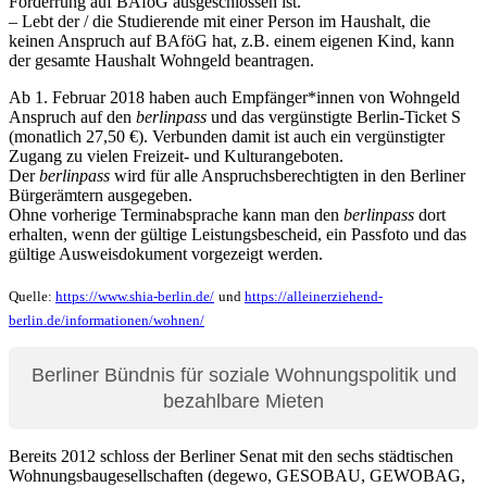
Förderrung auf BAföG ausgeschlossen ist.
– Lebt der / die Studierende mit einer Person im Haushalt, die
keinen Anspruch auf BAföG hat, z.B. einem eigenen Kind, kann
der gesamte Haushalt Wohngeld beantragen.
Ab 1. Februar 2018 haben auch Empfänger*innen von Wohngeld
Anspruch auf den
berlinpass
und das vergünstigte Berlin-Ticket S
(monatlich 27,50 €). Verbunden damit ist auch ein vergünstigter
Zugang zu vielen Freizeit- und Kulturangeboten.
Der
berlinpass
wird für alle Anspruchsberechtigten in den Berliner
Bürgerämtern ausgegeben.
Ohne vorherige Terminabsprache kann man den
berlinpass
dort
erhalten, wenn der gültige Leistungsbescheid, ein Passfoto und das
gültige Ausweisdokument vorgezeigt werden.
Quelle:
https://www.shia-berlin.de/
und
https://alleinerziehend-
berlin.de/informationen/wohnen/
Berliner Bündnis für soziale Wohnungspolitik und
bezahlbare Mieten
Bereits 2012 schloss der Berliner Senat mit den sechs städtischen
Wohnungsbaugesellschaften (degewo, GESOBAU, GEWOBAG,