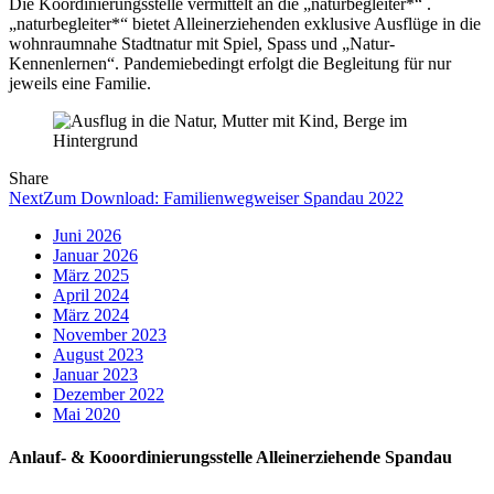
Die Koordinierungsstelle vermittelt an die „naturbegleiter*“ .
„naturbegleiter*“ bietet Alleinerziehenden exklusive Ausflüge in die
wohnraumnahe Stadtnatur mit Spiel, Spass und „Natur-
Kennenlernen“. Pandemiebedingt erfolgt die Begleitung für nur
jeweils eine Familie.
Share
Facebook
Twitter
LinkedIn
Pinterest
Stumbleupon
Email
Next
Zum Download: Familienwegweiser Spandau 2022
Juni 2026
Januar 2026
März 2025
April 2024
März 2024
November 2023
August 2023
Januar 2023
Dezember 2022
Mai 2020
Anlauf- & Kooordinierungsstelle Alleinerziehende Spandau